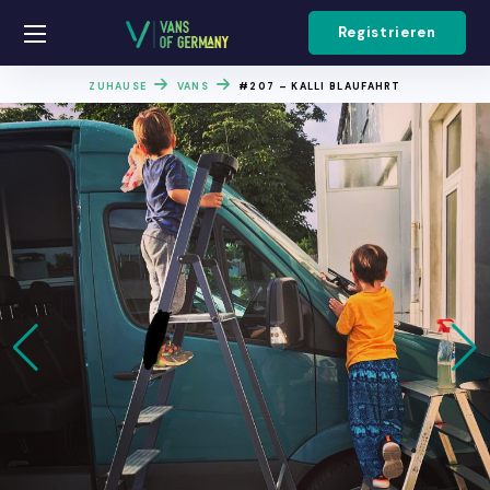
Registrieren
ZUHAUSE
VANS
#207 – KALLI BLAUFAHRT