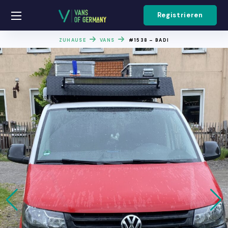
Registrieren
ZUHAUSE
VANS
#1538 – BADI