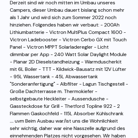
Derzeit sind wir noch mitten im Umbau unseres
Campers, dieser Umbau dauert bislang schon mehr
als 1 Jahr und wird sich zum Sommer 2022 noch
hinziehen. Folgendes haben wir verbaut: - 200Ah
Lithiumbatterie - Victron MultiPlus Compact 1600 -
Victron Ladebooster - Victron Cerbo GX mit Touch
Panel - Victron MPPT Solarladeregler - Licht
dimmbar per App - 240 Watt Solar Daylight Module
- Planar 2D Dieselstandheizung - Warmduscherkit
mit 6L Boiler - TTT - Kildwick-Bausatz mit 12V Lüfter
- 95L Wassertank - 45L Abwassertank
"Sonderanfertigung" - Albfilter - Lagun Tischgestell -
Große Dachterrasse m. Thermokiefer -
selbstgebaute Heckleiter - Aussendusche -
Gassteckdose für Grill - Thetford Topline 922 - 2
Flammen Gaskochfeld - 115L Absorber Kühlschrank
.... uvm Beim Ausbau war/ist uns die Wohnlichkeit
sehr wichtig, daher war eine Nasszelle aufgrund des
einnehmenden Platzes nicht vorgesehen. Wir haben