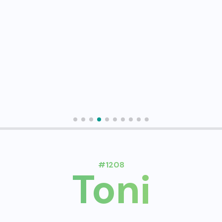
#1208
Toni