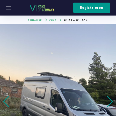
Registrieren
ZUHAUSE
VANS
#1171 – WILSON