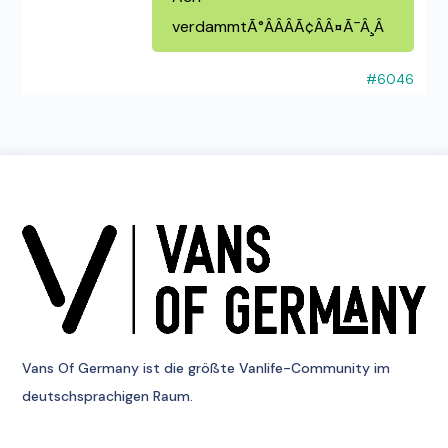
verdammtÃ°ÂÂÂÃ¢ÂÂ¤Ã¯Â¸Â
#6046
Vans Of Germany
ist die größte Vanlife-Community im
deutschsprachigen Raum.