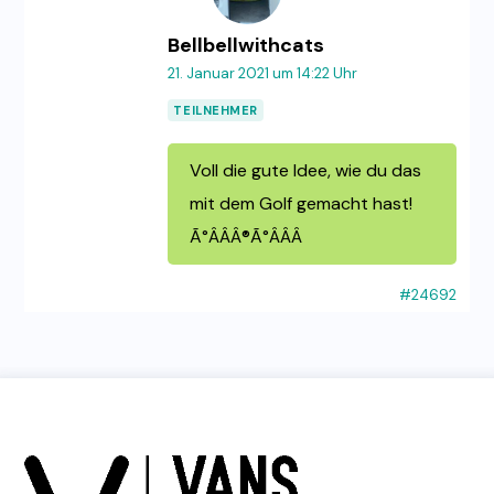
Bellbellwithcats
21. Januar 2021 um 14:22 Uhr
TEILNEHMER
Voll die gute Idee, wie du das
mit dem Golf gemacht hast!
Ã°ÂÂÂ®Ã°ÂÂÂ
#24692