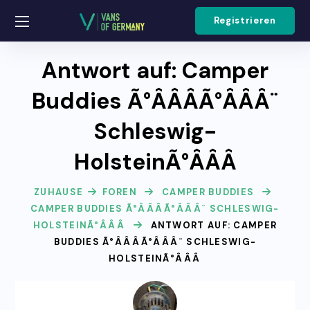
Registrieren
Antwort auf: Camper
Buddies Ã°ÂÂÂÃ°ÂÂÂ¨
Schleswig-
HolsteinÃ°ÂÂÂ
ZUHAUSE
FOREN
CAMPER BUDDIES
CAMPER BUDDIES Ã°ÂÂÂÃ°ÂÂÂ¨ SCHLESWIG-
HOLSTEINÃ°ÂÂÂ
ANTWORT AUF: CAMPER
BUDDIES Ã°ÂÂÂÃ°ÂÂÂ¨ SCHLESWIG-
HOLSTEINÃ°ÂÂÂ