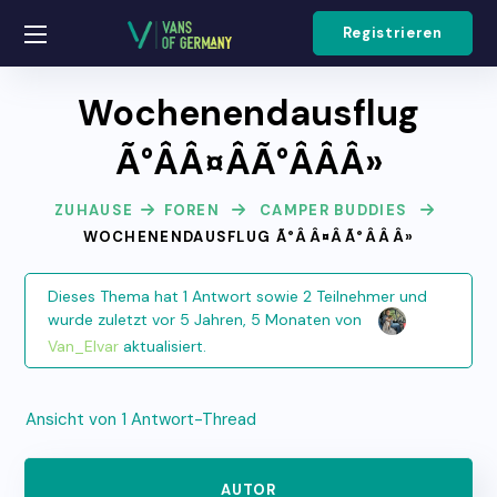
Registrieren
Wochenendausflug
Ã°ÂÂ¤ÂÃ°ÂÂÂ»
ZUHAUSE
FOREN
CAMPER BUDDIES
WOCHENENDAUSFLUG Ã°ÂÂ¤ÂÃ°ÂÂÂ»
Dieses Thema hat 1 Antwort sowie 2 Teilnehmer und
wurde zuletzt
vor 5 Jahren, 5 Monaten
von
Van_Elvar
aktualisiert.
Ansicht von 1 Antwort-Thread
AUTOR