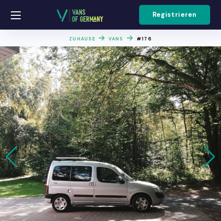
Registrieren
ZUHAUSE
VANS
#176